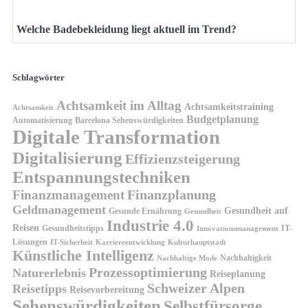
Welche Badebekleidung liegt aktuell im Trend?
Schlagwörter
Achtsamkeit im Alltag
Achtsamkeitstraining
Achtsamkeit
Budgetplanung
Automatisierung
Barcelona Sehenswürdigkeiten
Digitale Transformation
Digitalisierung
Effizienzsteigerung
Entspannungstechniken
Finanzplanung
Finanzmanagement
Geldmanagement
Gesundheit auf
Gesunde Ernährung
Gesundheit
Industrie 4.0
Reisen
Gesundheitstipps
IT-
Innovationsmanagement
Lösungen
IT-Sicherheit
Karriereentwicklung
Kulturhauptstadt
Künstliche Intelligenz
Nachhaltigkeit
Nachhaltige Mode
Prozessoptimierung
Naturerlebnis
Reiseplanung
Schweizer Alpen
Reisetipps
Reisevorbereitung
Sehenswürdigkeiten
Selbstfürsorge