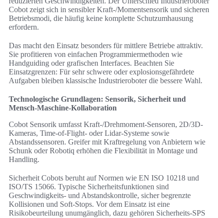
reduzierten Geschwindigkeiten. Der Unterschied Industrieroboter
Cobot zeigt sich in sensibler Kraft-/Momentsensorik und sicheren
Betriebsmodi, die häufig keine komplette Schutzumhausung
erfordern.
Das macht den Einsatz besonders für mittlere Betriebe attraktiv.
Sie profitieren von einfachen Programmiermethoden wie
Handguiding oder grafischen Interfaces. Beachten Sie
Einsatzgrenzen: Für sehr schwere oder explosionsgefährdete
Aufgaben bleiben klassische Industrieroboter die bessere Wahl.
Technologische Grundlagen: Sensorik, Sicherheit und
Mensch-Maschine-Kollaboration
Cobot Sensorik umfasst Kraft-/Drehmoment-Sensoren, 2D/3D-
Kameras, Time-of-Flight- oder Lidar-Systeme sowie
Abstandssensoren. Greifer mit Kraftregelung von Anbietern wie
Schunk oder Robotiq erhöhen die Flexibilität in Montage und
Handling.
Sicherheit Cobots beruht auf Normen wie EN ISO 10218 und
ISO/TS 15066. Typische Sicherheitsfunktionen sind
Geschwindigkeits- und Abstandskontrolle, sicher begrenzte
Kollisionen und Soft-Stops. Vor dem Einsatz ist eine
Risikobeurteilung unumgänglich, dazu gehören Sicherheits-SPS