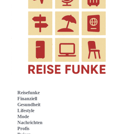
Reisefunke
Finanziell
Gesundheit
Lifestyle
Mode
Nachrichten
Profis