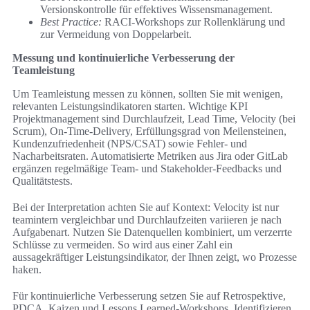
Versionskontrolle für effektives Wissensmanagement.
Best Practice:
RACI-Workshops zur Rollenklärung und
zur Vermeidung von Doppelarbeit.
Messung und kontinuierliche Verbesserung der
Teamleistung
Um Teamleistung messen zu können, sollten Sie mit wenigen,
relevanten Leistungsindikatoren starten. Wichtige KPI
Projektmanagement sind Durchlaufzeit, Lead Time, Velocity (bei
Scrum), On-Time-Delivery, Erfüllungsgrad von Meilensteinen,
Kundenzufriedenheit (NPS/CSAT) sowie Fehler- und
Nacharbeitsraten. Automatisierte Metriken aus Jira oder GitLab
ergänzen regelmäßige Team- und Stakeholder-Feedbacks und
Qualitätstests.
Bei der Interpretation achten Sie auf Kontext: Velocity ist nur
teamintern vergleichbar und Durchlaufzeiten variieren je nach
Aufgabenart. Nutzen Sie Datenquellen kombiniert, um verzerrte
Schlüsse zu vermeiden. So wird aus einer Zahl ein
aussagekräftiger Leistungsindikator, der Ihnen zeigt, wo Prozesse
haken.
Für kontinuierliche Verbesserung setzen Sie auf Retrospektive,
PDCA, Kaizen und Lessons Learned-Workshops. Identifizieren