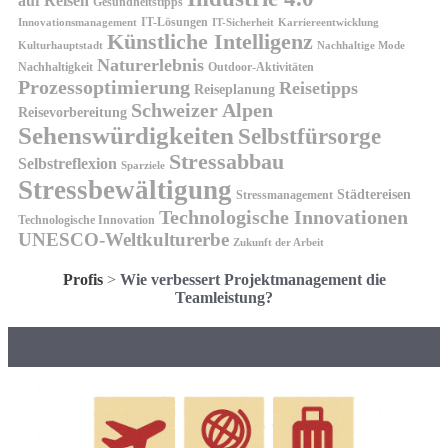
auf Reisen
Gesundheitstipps
IT-Lösungen
Innovationsmanagement
IT-Sicherheit
Karriereentwicklung
Künstliche Intelligenz
Kulturhauptstadt
Nachhaltige Mode
Naturerlebnis
Nachhaltigkeit
Outdoor-Aktivitäten
Prozessoptimierung
Reisetipps
Reiseplanung
Schweizer Alpen
Reisevorbereitung
Sehenswürdigkeiten
Selbstfürsorge
Stressabbau
Selbstreflexion
Sparziele
Stressbewältigung
Städtereisen
Stressmanagement
Technologische Innovationen
Technologische Innovation
UNESCO-Weltkulturerbe
Zukunft der Arbeit
Profis
>
Wie verbessert Projektmanagement die
Teamleistung?