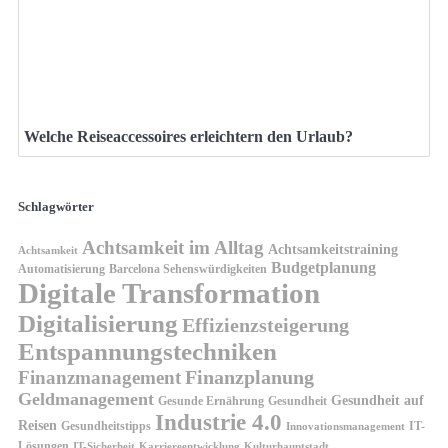
Welche Reiseaccessoires erleichtern den Urlaub?
Schlagwörter
Achtsamkeit im Alltag
Achtsamkeitstraining
Achtsamkeit
Budgetplanung
Automatisierung
Barcelona Sehenswürdigkeiten
Digitale Transformation
Digitalisierung
Effizienzsteigerung
Entspannungstechniken
Finanzplanung
Finanzmanagement
Geldmanagement
Gesundheit auf
Gesunde Ernährung
Gesundheit
Industrie 4.0
Reisen
Gesundheitstipps
IT-
Innovationsmanagement
Lösungen
IT-Sicherheit
Karriereentwicklung
Kulturhauptstadt