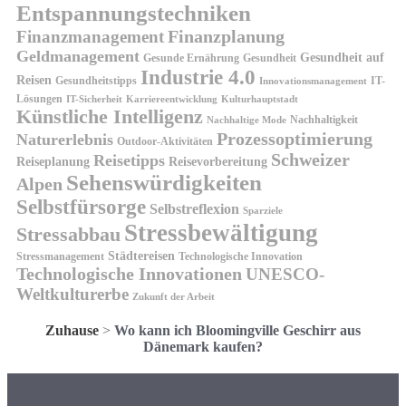
Entspannungstechniken
Finanzplanung
Finanzmanagement
Geldmanagement
Gesundheit auf
Gesunde Ernährung
Gesundheit
Industrie 4.0
Reisen
Gesundheitstipps
IT-
Innovationsmanagement
Lösungen
IT-Sicherheit
Karriereentwicklung
Kulturhauptstadt
Künstliche Intelligenz
Nachhaltigkeit
Nachhaltige Mode
Prozessoptimierung
Naturerlebnis
Outdoor-Aktivitäten
Schweizer
Reisetipps
Reiseplanung
Reisevorbereitung
Sehenswürdigkeiten
Alpen
Selbstfürsorge
Selbstreflexion
Sparziele
Stressbewältigung
Stressabbau
Städtereisen
Stressmanagement
Technologische Innovation
Technologische Innovationen
UNESCO-
Weltkulturerbe
Zukunft der Arbeit
Zuhause
>
Wo kann ich Bloomingville Geschirr aus
Dänemark kaufen?