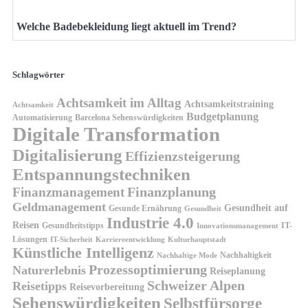
Welche Badebekleidung liegt aktuell im Trend?
Schlagwörter
Achtsamkeit im Alltag
Achtsamkeitstraining
Achtsamkeit
Budgetplanung
Automatisierung
Barcelona Sehenswürdigkeiten
Digitale Transformation
Digitalisierung
Effizienzsteigerung
Entspannungstechniken
Finanzplanung
Finanzmanagement
Geldmanagement
Gesundheit auf
Gesunde Ernährung
Gesundheit
Industrie 4.0
Reisen
Gesundheitstipps
IT-
Innovationsmanagement
Lösungen
IT-Sicherheit
Karriereentwicklung
Kulturhauptstadt
Künstliche Intelligenz
Nachhaltigkeit
Nachhaltige Mode
Prozessoptimierung
Naturerlebnis
Reiseplanung
Schweizer Alpen
Reisetipps
Reisevorbereitung
Sehenswürdigkeiten
Selbstfürsorge