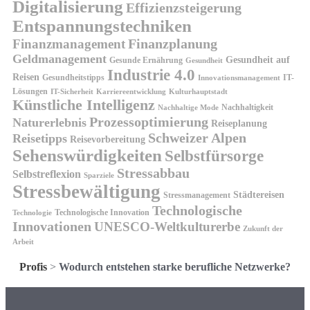
Digitalisierung
Effizienzsteigerung
Entspannungstechniken
Finanzplanung
Finanzmanagement
Geldmanagement
Gesundheit auf
Gesunde Ernährung
Gesundheit
Industrie 4.0
Reisen
Gesundheitstipps
IT-
Innovationsmanagement
Lösungen
IT-Sicherheit
Karriereentwicklung
Kulturhauptstadt
Künstliche Intelligenz
Nachhaltigkeit
Nachhaltige Mode
Prozessoptimierung
Naturerlebnis
Reiseplanung
Schweizer Alpen
Reisetipps
Reisevorbereitung
Sehenswürdigkeiten
Selbstfürsorge
Stressabbau
Selbstreflexion
Sparziele
Stressbewältigung
Städtereisen
Stressmanagement
Technologische
Technologische Innovation
Technologie
Innovationen
UNESCO-Weltkulturerbe
Zukunft der
Arbeit
Profis
>
Wodurch entstehen starke berufliche Netzwerke?