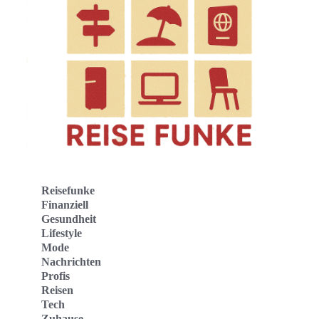
Reisefunke
Finanziell
Gesundheit
Lifestyle
Mode
Nachrichten
Profis
Reisen
Tech
Zuhause