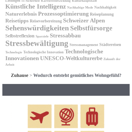
Lösungen
IT-Sicherheit
Karriereentwicklung
Kulturhauptstadt
Künstliche Intelligenz
Nachhaltigkeit
Nachhaltige Mode
Prozessoptimierung
Naturerlebnis
Reiseplanung
Schweizer Alpen
Reisetipps
Reisevorbereitung
Sehenswürdigkeiten
Selbstfürsorge
Stressabbau
Selbstreflexion
Sparziele
Stressbewältigung
Städtereisen
Stressmanagement
Technologische
Technologische Innovation
Technologie
Innovationen
UNESCO-Weltkulturerbe
Zukunft der
Arbeit
Zuhause
>
Wodurch entsteht gemütliches Wohngefühl?