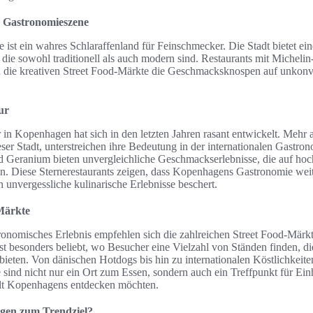
 Gastronomieszene
st ein wahres Schlaraffenland für Feinschmecker. Die Stadt bietet ein
, die sowohl traditionell als auch modern sind. Restaurants mit Michel
nd die kreativen Street Food-Märkte die Geschmacksknospen auf unkonv
ur
 in Kopenhagen hat sich in den letzten Jahren rasant entwickelt. Mehr 
ser Stadt, unterstreichen ihre Bedeutung in der internationalen Gastr
 Geranium bieten unvergleichliche Geschmackserlebnisse, die auf hoch
en. Diese Sternerestaurants zeigen, dass Kopenhagens Gastronomie weit
 unvergessliche kulinarische Erlebnisse beschert.
Märkte
tronomisches Erlebnis empfehlen sich die zahlreichen Street Food-Märk
t besonders beliebt, wo Besucher eine Vielzahl von Ständen finden, die
bieten. Von dänischen Hotdogs bis hin zu internationalen Köstlichkeite
 sind nicht nur ein Ort zum Essen, sondern auch ein Treffpunkt für Ein
falt Kopenhagens entdecken möchten.
en zum Trendziel?