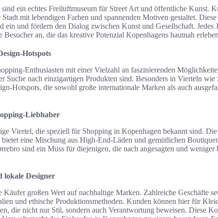
ind ein echtes Freiluftmuseum für Street Art und öffentliche Kunst. K
 Stadt mit lebendigen Farben und spannenden Motiven gestaltet. Dies
ld ein und fördern den Dialog zwischen Kunst und Gesellschaft. Jedes J
he Besucher an, die das kreative Potenzial Kopenhagens hautnah erlebe
Design-Hotspots
ping-Enthusiasten mit einer Vielzahl an faszinierenden Möglichkeiten
 der Suche nach einzigartigen Produkten sind. Besonders in Vierteln wie
sign-Hotspots, die sowohl große internationale Marken als auch ausgefa
Shopping-Liebhaber
ge Viertel, die speziell für Shopping in Kopenhagen bekannt sind. Die 
bietet eine Mischung aus High-End-Läden und gemütlichen Boutiquen
rebro sind ein Muss für diejenigen, die nach angesagten und weniger
 lokale Designer
 Käufer großen Wert auf nachhaltige Marken. Zahlreiche Geschäfte se
alien und ethische Produktionsmethoden. Kunden können hier für Klei
en, die nicht nur Stil, sondern auch Verantwortung beweisen. Diese K