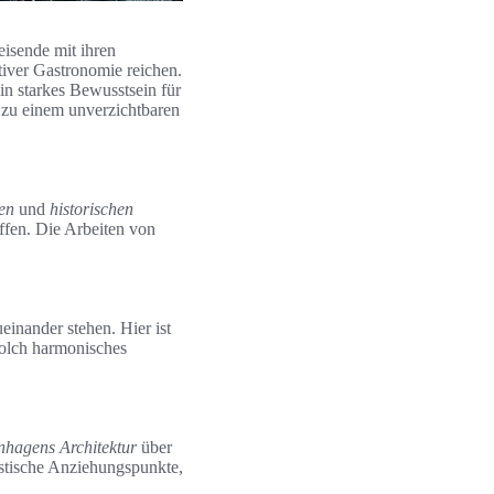
eisende mit ihren
tiver Gastronomie reichen.
in starkes Bewusstsein für
 zu einem unverzichtbaren
en
und
historischen
effen. Die Arbeiten von
inander stehen. Hier ist
 solch harmonisches
hagens Architektur
über
ristische Anziehungspunkte,