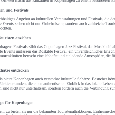
e Umwelt macht das Einkaufen in Kopenhagen zu einem besonderen Er
gen und Festivals
chhaltiges Angebot an kulturellen Veranstaltungen und Festivals, die de
Events ziehen nicht nur Einheimische, sondern auch zahlreiche Touriste
möchten.
 Touristen anziehen
hagens Festivals zählt das Copenhagen Jazz Festival, das Musikliebha
de Events umfassen das Roskilde Festival, ein unvergleichliches Erlebn
ammenkünften herrscht eine lebhafte und einladende Atmosphäre, die fü
chätze entdecken
s bietet Kopenhagen auch versteckte kulturelle Schätze. Besucher kön
 Märkte erkunden, die einen authentischen Einblick in das lokale Leben
en sind nicht nur unterhaltsam, sondern fördern auch die Verbindung zu
pps für Kopenhagen
hr zu bieten als nur die bekannten Touristenattraktionen. Einheimisch