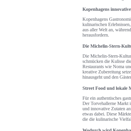
Kopenhagens innovative
Kopenhagens Gastronomie i
kulinarischen Erlebnissen
aus aller Welt an, währe
herausfordern.
Die Michelin-Stern-Kult
Die Michelin-Stern-Kultur
schmücken die Kulisse die
Restaurants wie Noma und
kreative Zubereitung setz
hinausgeht und den Gästen
Street Food und lokale 
Für ein authentisches gas
Der Torvehallerne Markt is
und innovative Zutaten an
etwas dabei. Diese Märkte
die die kulinarische Viel
Wodurch wird Kopenhag