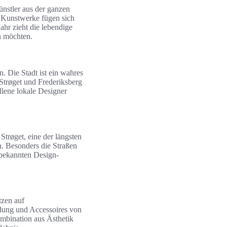
ünstler aus der ganzen
e Kunstwerke fügen sich
ahr zieht die lebendige
n möchten.
. Die Stadt ist ein wahres
 Strøget und Frederiksberg
llene lokale Designer
Strøget, eine der längsten
. Besonders die Straßen
 bekannten Design-
tzen auf
dung und Accessoires von
ombination aus Ästhetik