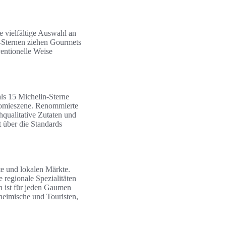
e vielfältige Auswahl an
in-Sternen ziehen Gourmets
entionelle Weise
als 15 Michelin-Sterne
onomieszene. Renommierte
qualitative Zutaten und
 über die Standards
te und lokalen Märkte.
 regionale Spezialitäten
n ist für jeden Gaumen
heimische und Touristen,