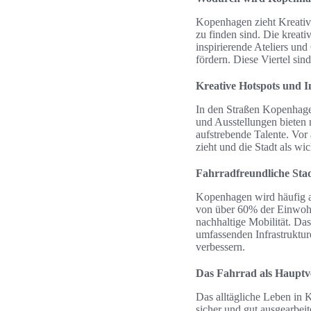
Kopenhagen zieht Kreative
zu finden sind. Die kreat
inspirierende Ateliers un
fördern. Diese Viertel sin
Kreative Hotspots und I
In den Straßen Kopenhagen
und Ausstellungen bieten n
aufstrebende Talente. Vor
zieht und die Stadt als wic
Fahrradfreundliche Stad
Kopenhagen wird häufig al
von über 60% der Einwohne
nachhaltige Mobilität. D
umfassenden Infrastrukture
verbessern.
Das Fahrrad als Hauptv
Das alltägliche Leben in 
sicher und gut ausgearbeit