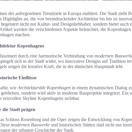
nes der aufregendsten Trendziele in Europa etabliert. Die Stadt zieht R
 Highlights an, die von beeindruckender Architektur bis hin zu innova
egeistert nicht nur Kultur- und Designliebhaber, sondern bietet auch e
 Artikel werden die verschiedenen Aspekte beleuchtet, die Kopenhagen
penhagen machen.
hitektur Kopenhagens
fasziniert durch eine harmonische Verbindung von
modernen Bauwerk
 spiegelt sich in der Stadt wider, wo innovative Designs auf Tradition tr
els zeigen die kreative Kraft, die in der dänischen Hauptstadt lebt.
torische Einflüsse
dafür, wie
Architekturstile Kopenhagen
in einem dynamischen Dialog zue
n geblieben, sondern wird aktiv in moderne Bauprojekte integriert. Ein
 reizvollen Skyline Kopenhagens sichtbar.
 die Stadt prägen
as Schloss Rosenborg und die Oper zeigen die Entwicklung von
Kopen
 Diese
modernen Bauwerke
und historischen Stätten sind nicht nur tou
ugen der urbanen Geschichte der Stadt.