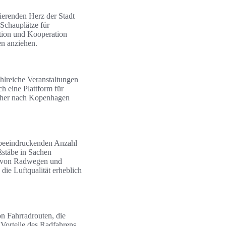
sierenden Herz der Stadt
 Schauplätze für
ation und Kooperation
en anziehen.
hlreiche Veranstaltungen
ch eine Plattform für
sucher nach Kopenhagen
r beeindruckenden Anzahl
ßstäbe in Sachen
tz von Radwegen und
die Luftqualität erheblich
on Fahrradrouten, die
 Vorteile des Radfahrens.