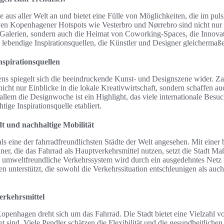
 aus aller Welt an und bietet eine Fülle von Möglichkeiten, die im pul
iven Kopenhagener Hotspots wie Vesterbro und Nørrebro sind nicht nur
d Galerien, sondern auch die Heimat von Coworking-Spaces, die Innov
d lebendige Inspirationsquellen, die Künstler und Designer gleichermaß
nspirationsquellen
s spiegelt sich die beeindruckende Kunst- und Designszene wider. Za
icht nur Einblicke in die lokale Kreativwirtschaft, sondern schaffen au
 allem die Designwoche ist ein Highlight, das viele internationale Be
htige Inspirationsquelle etabliert.
t und nachhaltige Mobilität
s eine der fahrradfreundlichsten Städte der Welt angesehen. Mit eine
r, die das Fahrrad als Hauptverkehrsmittel nutzen, setzt die Stadt Ma
as umweltfreundliche Verkehrssystem wird durch ein ausgedehntes Ne
n unterstützt, die sowohl die Verkehrssituation entschleunigen als auch 
erkehrsmittel
Kopenhagen dreht sich um das Fahrrad. Die Stadt bietet eine Vielzahl v
et sind. Viele Pendler schätzen die Flexibilität und die gesundheitlichen