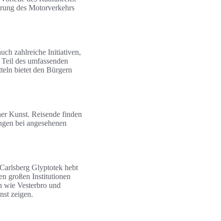
erung des Motorverkehrs
ch zahlreiche Initiativen,
d Teil des umfassenden
teln bietet den Bürgern
her Kunst. Reisende finden
angen bei angesehenen
arlsberg Glyptotek hebt
n großen Institutionen
ln wie Vesterbro und
nst zeigen.