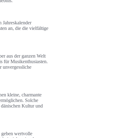
lebnis.
n Jahreskalender
n an, die die vielfältige
ber aus der ganzen Welt
is für Musikenthusiasten.
r unvergessliche
nen kleine, charmante
 ermöglichen. Solche
r dänischen Kultur und
e geben wertvolle