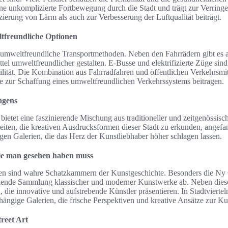
ne unkomplizierte Fortbewegung durch die Stadt und trägt zur Verring
ierung von Lärm als auch zur Verbesserung der Luftqualität beiträgt.
tfreundliche Optionen
umweltfreundliche Transportmethoden. Neben den Fahrrädern gibt es au
ttel umweltfreundlicher gestalten. E-Busse und elektrifizierte Züge sin
ilität. Die Kombination aus Fahrradfahren und öffentlichen Verkehrsmit
e zur Schaffung eines umweltfreundlichen Verkehrssystems beitragen.
agens
etet eine faszinierende Mischung aus traditioneller und zeitgenössisc
eiten, die kreativen Ausdrucksformen dieser Stadt zu erkunden, angef
gen Galerien, die das Herz der Kunstliebhaber höher schlagen lassen.
ie man gesehen haben muss
 sind wahre Schatzkammern der Kunstgeschichte. Besonders die Ny C
ckende Sammlung klassischer und moderner Kunstwerke ab. Neben diese
n, die innovative und aufstrebende Künstler präsentieren. In Stadtvierte
ängige Galerien, die frische Perspektiven und kreative Ansätze zur Ku
reet Art