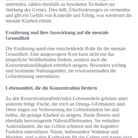
unterteilen, zählen ebenfalls zu bewährten
Techniken zur
Stärkung des Geistes
. Dies hilft, Überforderungen zu vermeiden
und gibt ein Gefühl von Kontrolle und Erfolg, was wiederum die
mentale Klarheit erhöht.
Ernährung und ihre Auswirkung auf die mentale
Gesundheit
Die Ernährung spielt eine entscheidende Rolle für die mentale
Gesundheit. Eine ausgewogene Kost kann nicht nur das
körperliche Wohlbefinden fördern, sondern auch die
Konzentrationsfähigkeit erheblich steigern. Besonders wichtig
sind bestimmte Nahrungsmittel, die erwiesenermaßen die
Gehirnleistung unterstützen.
Lebensmittel, die die Konzentration fördern
Zu den
Konzentrationsfördernden Lebensmitteln
gehören unter
anderem fettige Fische, die reich an Omega-3-Fettsäuren sind.
Diese tragen zur Verbesserung der Gehirnfunktion bei und
helfen, die geistige Klarheit zu steigern. Bunte Beeren sind
ebenfalls hervorragende Nährstofflieferanten. Sie enthalten
Antioxidantien, die das Gehirn schützen und die kognitive
Funktion unterstützen. Nüsse, insbesondere Walnüsse und
Mandeln, sind wahre Kraftpakete für das Gehirn und tragen dazu