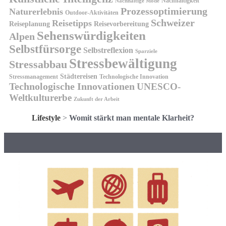
Nachhaltigkeit
Nachhaltige Mode
Prozessoptimierung
Naturerlebnis
Outdoor-Aktivitäten
Schweizer
Reisetipps
Reiseplanung
Reisevorbereitung
Sehenswürdigkeiten
Alpen
Selbstfürsorge
Selbstreflexion
Sparziele
Stressbewältigung
Stressabbau
Städtereisen
Stressmanagement
Technologische Innovation
Technologische Innovationen
UNESCO-
Weltkulturerbe
Zukunft der Arbeit
Lifestyle
>
Womit stärkt man mentale Klarheit?