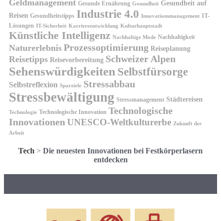
Geldmanagement
Gesundheit auf
Gesunde Ernährung
Gesundheit
Industrie 4.0
Reisen
Gesundheitstipps
IT-
Innovationsmanagement
Lösungen
IT-Sicherheit
Karriereentwicklung
Kulturhauptstadt
Künstliche Intelligenz
Nachhaltigkeit
Nachhaltige Mode
Prozessoptimierung
Naturerlebnis
Reiseplanung
Schweizer Alpen
Reisetipps
Reisevorbereitung
Sehenswürdigkeiten
Selbstfürsorge
Stressabbau
Selbstreflexion
Sparziele
Stressbewältigung
Städtereisen
Stressmanagement
Technologische
Technologische Innovation
Technologie
Innovationen
UNESCO-Weltkulturerbe
Zukunft der
Arbeit
Tech
>
Die neuesten Innovationen bei Festkörperlasern
entdecken