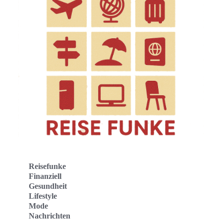
Reisefunke
Finanziell
Gesundheit
Lifestyle
Mode
Nachrichten