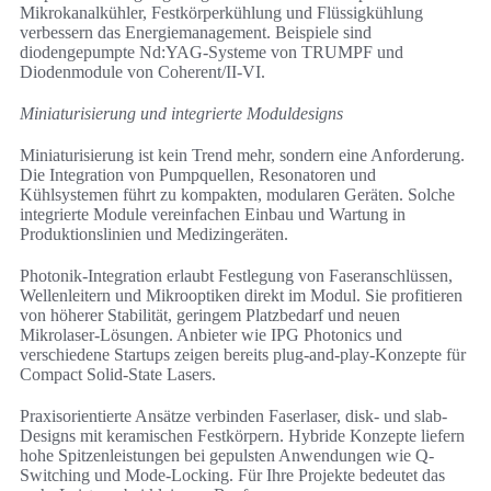
Mikrokanalkühler, Festkörperkühlung und Flüssigkühlung
verbessern das Energiemanagement. Beispiele sind
diodengepumpte Nd:YAG-Systeme von TRUMPF und
Diodenmodule von Coherent/II-VI.
Miniaturisierung und integrierte Moduldesigns
Miniaturisierung ist kein Trend mehr, sondern eine Anforderung.
Die Integration von Pumpquellen, Resonatoren und
Kühlsystemen führt zu kompakten, modularen Geräten. Solche
integrierte Module vereinfachen Einbau und Wartung in
Produktionslinien und Medizingeräten.
Photonik-Integration erlaubt Festlegung von Faseranschlüssen,
Wellenleitern und Mikrooptiken direkt im Modul. Sie profitieren
von höherer Stabilität, geringem Platzbedarf und neuen
Mikrolaser-Lösungen. Anbieter wie IPG Photonics und
verschiedene Startups zeigen bereits plug-and-play-Konzepte für
Compact Solid-State Lasers.
Praxisorientierte Ansätze verbinden Faserlaser, disk- und slab-
Designs mit keramischen Festkörpern. Hybride Konzepte liefern
hohe Spitzenleistungen bei gepulsten Anwendungen wie Q-
Switching und Mode-Locking. Für Ihre Projekte bedeutet das