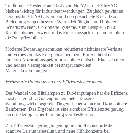
Traditionelle Systeme auf Basis von Nd:YAG und Yb:YAG
bleiben wichtig für Industrieanwendungen. Zugleich gewinnen
keramische Yb:YAG-Kerne und neu gezüchtete Kristalle an
Bedeutung wegen besserer Wärmeleitfähigkeit und höherer
Schadschwellen. Co-dotierte Systeme, zum Beispiel Yb-Er-
Kombinationen, erweitern das Emissionsspektrum und erhöhen
die Pumpflexibilität.
Moderne Dotierungstechniken reduzieren nichtlineare Verluste
und verbessern das Energiemanagement. Für Sie heißt das:
breiteres Absorptionsspektrum, stabilere optische Eigenschaften
und höhere Verfügbarkeit bei anspruchsvollen
Materialbearbeitungen.
Verbesserte Pumpquellen und Effizienzsteigerungen
Der Wandel von Blitzlampen zu Diodenpumpen hat die Effizienz
drastisch erhöht. Diodenpumpen bieten bessere
Wandlungswirkungsgrade, längere Lebensdauer und kompaktere
Bauformen. Das Ergebnis ist eine sichtbare Effizienzsteigerung
bei direkter optischer Pumpung von Festkörpern.
Zur Effizienzsteigerung tragen optimierte Resonatordesigns,
adaptive Leistungsregelung und neue Kühlkonzepte bei.