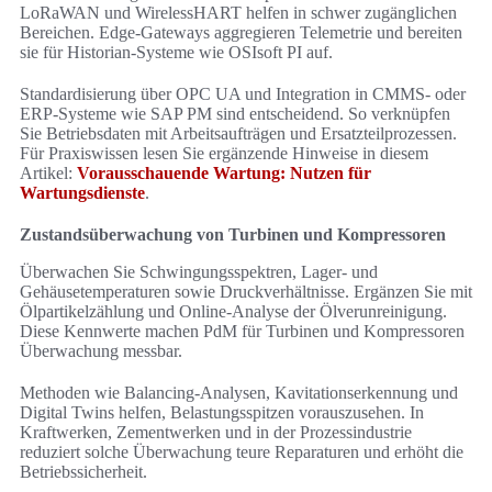
LoRaWAN und WirelessHART helfen in schwer zugänglichen
Bereichen. Edge-Gateways aggregieren Telemetrie und bereiten
sie für Historian-Systeme wie OSIsoft PI auf.
Standardisierung über OPC UA und Integration in CMMS- oder
ERP-Systeme wie SAP PM sind entscheidend. So verknüpfen
Sie Betriebsdaten mit Arbeitsaufträgen und Ersatzteilprozessen.
Für Praxiswissen lesen Sie ergänzende Hinweise in diesem
Artikel:
Vorausschauende Wartung: Nutzen für
Wartungsdienste
.
Zustandsüberwachung von Turbinen und Kompressoren
Überwachen Sie Schwingungsspektren, Lager- und
Gehäusetemperaturen sowie Druckverhältnisse. Ergänzen Sie mit
Ölpartikelzählung und Online-Analyse der Ölverunreinigung.
Diese Kennwerte machen PdM für Turbinen und Kompressoren
Überwachung messbar.
Methoden wie Balancing-Analysen, Kavitationserkennung und
Digital Twins helfen, Belastungsspitzen vorauszusehen. In
Kraftwerken, Zementwerken und in der Prozessindustrie
reduziert solche Überwachung teure Reparaturen und erhöht die
Betriebssicherheit.