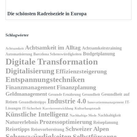
Die schönsten Radreiseziele in Europa
Schlagwörter
Achtsamkeit im Alltag
Achtsamkeitstraining
Achtsamkeit
Budgetplanung
Automatisierung
Barcelona Sehenswürdigkeiten
Digitale Transformation
Digitalisierung
Effizienzsteigerung
Entspannungstechniken
Finanzplanung
Finanzmanagement
Geldmanagement
Gesundheit auf
Gesunde Ernährung
Gesundheit
Industrie 4.0
Reisen
Gesundheitstipps
IT-
Innovationsmanagement
Lösungen
IT-Sicherheit
Karriereentwicklung
Kulturhauptstadt
Künstliche Intelligenz
Nachhaltigkeit
Nachhaltige Mode
Prozessoptimierung
Naturerlebnis
Reiseplanung
Schweizer Alpen
Reisetipps
Reisevorbereitung
Sehenswürdigkeiten
Selbstfürsorge