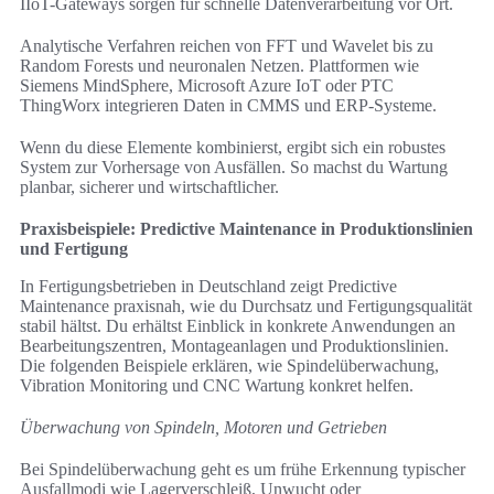
IIoT-Gateways sorgen für schnelle Datenverarbeitung vor Ort.
Analytische Verfahren reichen von FFT und Wavelet bis zu
Random Forests und neuronalen Netzen. Plattformen wie
Siemens MindSphere, Microsoft Azure IoT oder PTC
ThingWorx integrieren Daten in CMMS und ERP-Systeme.
Wenn du diese Elemente kombinierst, ergibt sich ein robustes
System zur Vorhersage von Ausfällen. So machst du Wartung
planbar, sicherer und wirtschaftlicher.
Praxisbeispiele: Predictive Maintenance in Produktionslinien
und Fertigung
In Fertigungsbetrieben in Deutschland zeigt Predictive
Maintenance praxisnah, wie du Durchsatz und Fertigungsqualität
stabil hältst. Du erhältst Einblick in konkrete Anwendungen an
Bearbeitungszentren, Montageanlagen und Produktionslinien.
Die folgenden Beispiele erklären, wie Spindelüberwachung,
Vibration Monitoring und CNC Wartung konkret helfen.
Überwachung von Spindeln, Motoren und Getrieben
Bei Spindelüberwachung geht es um frühe Erkennung typischer
Ausfallmodi wie Lagerverschleiß, Unwucht oder