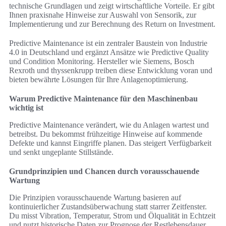
technische Grundlagen und zeigt wirtschaftliche Vorteile. Er gibt
Ihnen praxisnahe Hinweise zur Auswahl von Sensorik, zur
Implementierung und zur Berechnung des Return on Investment.
Predictive Maintenance ist ein zentraler Baustein von Industrie
4.0 in Deutschland und ergänzt Ansätze wie Predictive Quality
und Condition Monitoring. Hersteller wie Siemens, Bosch
Rexroth und thyssenkrupp treiben diese Entwicklung voran und
bieten bewährte Lösungen für Ihre Anlagenoptimierung.
Warum Predictive Maintenance für den Maschinenbau
wichtig ist
Predictive Maintenance verändert, wie du Anlagen wartest und
betreibst. Du bekommst frühzeitige Hinweise auf kommende
Defekte und kannst Eingriffe planen. Das steigert Verfügbarkeit
und senkt ungeplante Stillstände.
Grundprinzipien und Chancen durch vorausschauende
Wartung
Die Prinzipien vorausschauende Wartung basieren auf
kontinuierlicher Zustandsüberwachung statt starrer Zeitfenster.
Du misst Vibration, Temperatur, Strom und Ölqualität in Echtzeit
und nutzt historische Daten zur Prognose der Restlebensdauer.