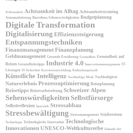
Achtsamkeit im Alltag
Achtsamkeitstraining
Achtsamkeit
Budgetplanung
Automatisierung
Barcelona Sehenswürdigkeiten
Digitale Transformation
Digitalisierung
Effizienzsteigerung
Entspannungstechniken
Finanzplanung
Finanzmanagement
Geldmanagement
Gesundheit auf
Gesunde Ernährung
Gesundheit
Industrie 4.0
Reisen
Gesundheitstipps
IT-
Innovationsmanagement
Lösungen
IT-Sicherheit
Karriereentwicklung
Kulturhauptstadt
Künstliche Intelligenz
Nachhaltigkeit
Nachhaltige Mode
Prozessoptimierung
Naturerlebnis
Reiseplanung
Schweizer Alpen
Reisetipps
Reisevorbereitung
Sehenswürdigkeiten
Selbstfürsorge
Stressabbau
Selbstreflexion
Sparziele
Stressbewältigung
Städtereisen
Stressmanagement
Technologische
Technologische Innovation
Technologie
Innovationen
UNESCO-Weltkulturerbe
Zukunft der