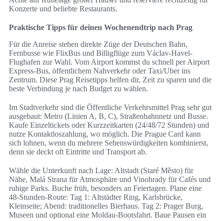
Konzerte und beliebte Restaurants.
Praktische Tipps für deinen Wochenendtrip nach Prag
Für die Anreise stehen direkte Züge der Deutschen Bahn,
Fernbusse wie FlixBus und Billigflüge zum Václav-Havel-
Flughafen zur Wahl. Vom Airport kommst du schnell per Airport
Express-Bus, öffentlichem Nahverkehr oder Taxi/Uber ins
Zentrum. Diese Prag Reisetipps helfen dir, Zeit zu sparen und die
beste Verbindung je nach Budget zu wählen.
Im Stadtverkehr sind die Öffentliche Verkehrsmittel Prag sehr gut
ausgebaut: Metro (Linien A, B, C), Straßenbahnnetz und Busse.
Kaufe Einzeltickets oder Kurzzeitkarten (24/48/72 Stunden) und
nutze Kontaktloszahlung, wo möglich. Die Prague Card kann
sich lohnen, wenn du mehrere Sehenswürdigkeiten kombinierst,
denn sie deckt oft Eintritte und Transport ab.
Wähle die Unterkunft nach Lage: Altstadt (Staré Město) für
Nähe, Malá Strana für Atmosphäre und Vinohrady für Cafés und
ruhige Parks. Buche früh, besonders an Feiertagen. Plane eine
48-Stunden-Route: Tag 1: Altstädter Ring, Karlsbrücke,
Kleinseite; Abend: traditionelles Bierhaus. Tag 2: Prager Burg,
Museen und optional eine Moldau-Bootsfahrt. Baue Pausen ein