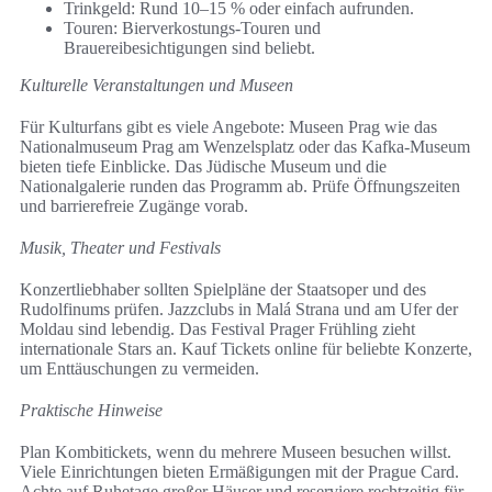
Trinkgeld: Rund 10–15 % oder einfach aufrunden.
Touren: Bierverkostungs-Touren und
Brauereibesichtigungen sind beliebt.
Kulturelle Veranstaltungen und Museen
Für Kulturfans gibt es viele Angebote: Museen Prag wie das
Nationalmuseum Prag am Wenzelsplatz oder das Kafka-Museum
bieten tiefe Einblicke. Das Jüdische Museum und die
Nationalgalerie runden das Programm ab. Prüfe Öffnungszeiten
und barrierefreie Zugänge vorab.
Musik, Theater und Festivals
Konzertliebhaber sollten Spielpläne der Staatsoper und des
Rudolfinums prüfen. Jazzclubs in Malá Strana und am Ufer der
Moldau sind lebendig. Das Festival Prager Frühling zieht
internationale Stars an. Kauf Tickets online für beliebte Konzerte,
um Enttäuschungen zu vermeiden.
Praktische Hinweise
Plan Kombitickets, wenn du mehrere Museen besuchen willst.
Viele Einrichtungen bieten Ermäßigungen mit der Prague Card.
Achte auf Ruhetage großer Häuser und reserviere rechtzeitig für