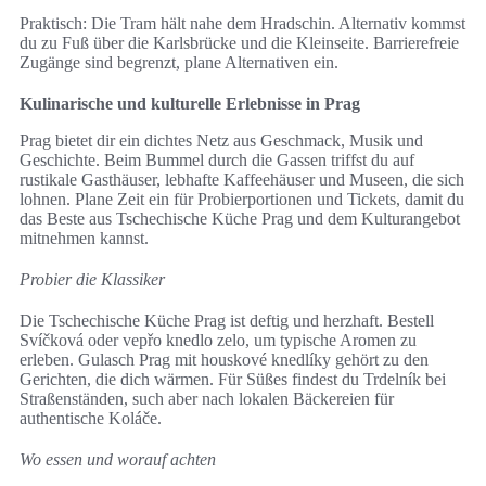
Praktisch: Die Tram hält nahe dem Hradschin. Alternativ kommst
du zu Fuß über die Karlsbrücke und die Kleinseite. Barrierefreie
Zugänge sind begrenzt, plane Alternativen ein.
Kulinarische und kulturelle Erlebnisse in Prag
Prag bietet dir ein dichtes Netz aus Geschmack, Musik und
Geschichte. Beim Bummel durch die Gassen triffst du auf
rustikale Gasthäuser, lebhafte Kaffeehäuser und Museen, die sich
lohnen. Plane Zeit ein für Probierportionen und Tickets, damit du
das Beste aus Tschechische Küche Prag und dem Kulturangebot
mitnehmen kannst.
Probier die Klassiker
Die Tschechische Küche Prag ist deftig und herzhaft. Bestell
Svíčková oder vepřo knedlo zelo, um typische Aromen zu
erleben. Gulasch Prag mit houskové knedlíky gehört zu den
Gerichten, die dich wärmen. Für Süßes findest du Trdelník bei
Straßenständen, such aber nach lokalen Bäckereien für
authentische Koláče.
Wo essen und worauf achten