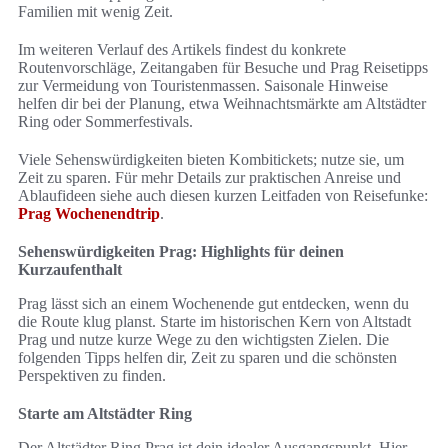
Familien mit wenig Zeit.
Im weiteren Verlauf des Artikels findest du konkrete
Routenvorschläge, Zeitangaben für Besuche und Prag Reisetipps
zur Vermeidung von Touristenmassen. Saisonale Hinweise
helfen dir bei der Planung, etwa Weihnachtsmärkte am Altstädter
Ring oder Sommerfestivals.
Viele Sehenswürdigkeiten bieten Kombitickets; nutze sie, um
Zeit zu sparen. Für mehr Details zur praktischen Anreise und
Ablaufideen siehe auch diesen kurzen Leitfaden von Reisefunke:
Prag Wochenendtrip
.
Sehenswürdigkeiten Prag: Highlights für deinen
Kurzaufenthalt
Prag lässt sich an einem Wochenende gut entdecken, wenn du
die Route klug planst. Starte im historischen Kern von Altstadt
Prag und nutze kurze Wege zu den wichtigsten Zielen. Die
folgenden Tipps helfen dir, Zeit zu sparen und die schönsten
Perspektiven zu finden.
Starte am Altstädter Ring
Der Altstädter Ring Prag ist dein idealer Ausgangspunkt. Hier