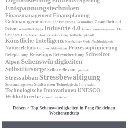
Effizienzsteigerung
Entspannungstechniken
Finanzplanung
Finanzmanagement
Geldmanagement
Gesundheit auf
Gesunde Ernährung
Gesundheit
Industrie 4.0
Reisen
Gesundheitstipps
IT-
Innovationsmanagement
Lösungen
IT-Sicherheit
Karriereentwicklung
Kulturhauptstadt
Künstliche Intelligenz
Nachhaltigkeit
Nachhaltige Mode
Prozessoptimierung
Naturerlebnis
Outdoor-Aktivitäten
Schweizer
Reisetipps
Reiseplanung
Reisevorbereitung
Sehenswürdigkeiten
Alpen
Selbstfürsorge
Selbstreflexion
Sparziele
Stressbewältigung
Stressabbau
Städtereisen
Stressmanagement
Technologische Innovation
Technologische Innovationen
UNESCO-
Weltkulturerbe
Zukunft der Arbeit
Reisen
>
Top Sehenswürdigkeiten in Prag für deinen
Wochenendtrip