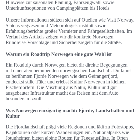
Hinweise zur saisonalen Planung, Fahrzeugwahl sowie
Unterkunftsoptionen von Campingplätzen bis Hotels.
Unsere Informationen stützen sich auf Quellen wie Visit Norway,
Statens vegvesen und Meteorologisk institutt sowie
Erfahrungsberichte großer Vermieter und Fährgesellschaften. Im
Verlauf des Artikels zeigen wir dir konkrete Norwegen
Rundreise-Vorschläge und Sicherheitsregeln für die Straße.
Warum ein Roadtrip Norwegen eine gute Wahl ist
Ein Roadtrip durch Norwegen bietet dir direkte Begegnungen
mit einer atemberaubenden norwegischen Landschaft. Du fährst
zu berühmten Fjorde Norwegen wie dem Geirangerfjord,
entdeckst stille Täler und erlebst Kultur Norwegen in kleinen
Fischerdörfern. Die Mischung aus Natur, Kultur und gut
ausgebauter Infrastruktur macht das Reisen mit dem Auto
besonders reizvoll.
Was Norwegen einzigartig macht: Fjorde, Landschaften und
Kultur
Die Fjordlandschaft prägt viele Regionen und lädt zu Fotostopps,
Kajaktouren oder kurzen Wanderungen ein. Nationalparks wie
Jotunheimen bieten alpine Routen für Tagesausflüge. In Orten