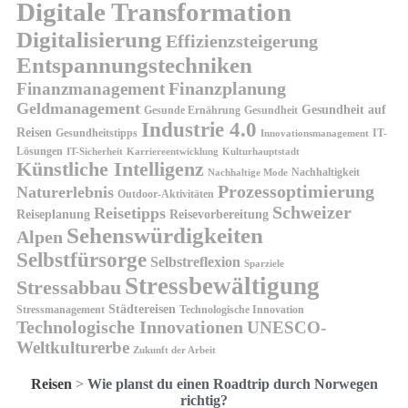
Digitale Transformation
Digitalisierung
Effizienzsteigerung
Entspannungstechniken
Finanzplanung
Finanzmanagement
Geldmanagement
Gesundheit auf
Gesunde Ernährung
Gesundheit
Industrie 4.0
Reisen
Gesundheitstipps
IT-
Innovationsmanagement
Lösungen
IT-Sicherheit
Karriereentwicklung
Kulturhauptstadt
Künstliche Intelligenz
Nachhaltigkeit
Nachhaltige Mode
Prozessoptimierung
Naturerlebnis
Outdoor-Aktivitäten
Schweizer
Reisetipps
Reiseplanung
Reisevorbereitung
Sehenswürdigkeiten
Alpen
Selbstfürsorge
Selbstreflexion
Sparziele
Stressbewältigung
Stressabbau
Städtereisen
Stressmanagement
Technologische Innovation
Technologische Innovationen
UNESCO-
Weltkulturerbe
Zukunft der Arbeit
Reisen
>
Wie planst du einen Roadtrip durch Norwegen
richtig?