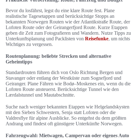
Bevor du losfährst, legst du eine klare Route fest. Plane
realistische Tagesetappen und berücksichtige Stopps an
bekannten Norwegen Routen wie der Atlantikstraße Route, der
Lofoten Route oder der Geirangerfjord Route. Kurze Etappen
geben dir Zeit zum Fotografieren und Wandern. Nutze Tipps zu
Unterkunftsplanung und Packlisten von
Reisefunke
, um nichts
Wichtiges zu vergessen.
Routenplanung: beliebte Strecken und alternative
Geheimtipps
Standardrouten führen dich von Oslo Richtung Bergen und
Stavanger oder entlang der Westküste zum Sognefjord und
Geiranger. Plane Fähren wie Bodø–Moskenes ein, wenn du die
Lofoten Route ansteuerst. Berücksichtige Tunnel wie den
Lærdalstunnel und Mautabschnitte.
Suche nach weniger bekannten Etappen wie Helgelandskysten
mit den Sieben Schwestern, Senja statt Lofoten oder die
Valdresflye für alpine Ausblicke. So entgehst du dem größten
Andrang und findest oft günstigere Unterkünfte Norwegen.
Fahrzeugwahl: Mietwagen, Campervan oder eigenes Auto