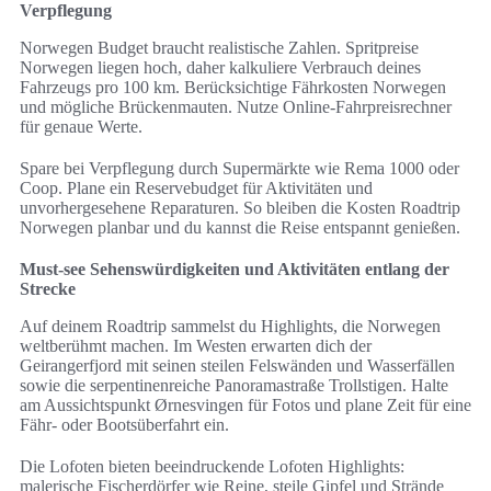
Verpflegung
Norwegen Budget braucht realistische Zahlen. Spritpreise
Norwegen liegen hoch, daher kalkuliere Verbrauch deines
Fahrzeugs pro 100 km. Berücksichtige Fährkosten Norwegen
und mögliche Brückenmauten. Nutze Online-Fahrpreisrechner
für genaue Werte.
Spare bei Verpflegung durch Supermärkte wie Rema 1000 oder
Coop. Plane ein Reservebudget für Aktivitäten und
unvorhergesehene Reparaturen. So bleiben die Kosten Roadtrip
Norwegen planbar und du kannst die Reise entspannt genießen.
Must-see Sehenswürdigkeiten und Aktivitäten entlang der
Strecke
Auf deinem Roadtrip sammelst du Highlights, die Norwegen
weltberühmt machen. Im Westen erwarten dich der
Geirangerfjord mit seinen steilen Felswänden und Wasserfällen
sowie die serpentinenreiche Panoramastraße Trollstigen. Halte
am Aussichtspunkt Ørnesvingen für Fotos und plane Zeit für eine
Fähr- oder Bootsüberfahrt ein.
Die Lofoten bieten beeindruckende Lofoten Highlights:
malerische Fischerdörfer wie Reine, steile Gipfel und Strände